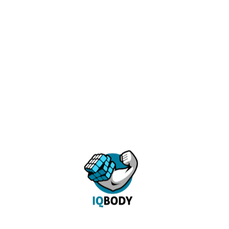
использования специальных диет.
9. Связь между мозгом и мышцами, важная при работе с
грузами, укрепляется, мозг «светлеет», и канал связи с
мышцами усиливается и обеспечивает большую скорость
прохождения сигналов.
10. При бодибилдинге, проводимом постоянно, надо
учитывать свое будущее долголетие, избегать
истончения костей и развития остеопороза. Рыбий жир
улучшит баланс кальция и уплотнит костную ткань.
11. Повышается скорость выработки
гормона роста –
соматотропина
, который также важен при наращивании
мышечной массы и объемов мускулатуры. Омега-3 жирные
кислоты ускоряют высвобождение в кровь этого
гормона, что способствует
увеличению массы мышц
.
Как правильно принимать рыбий жир