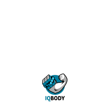
токсинами что прилипают и дают в кровь массу вредных
веществ. На самом деле никто из врачей никогда нигде
такого не видел, так как подобных бляшек не существует
и физически не может существовать. Подобная
процедура бесполезна и в некотором роде опасна, так как
может вызвать трещины кишечника и даже перфорацию.
Далее – промывание желудка: не самая приятная
процедура. Как и предыдущая абсолютно бесполезна и
может привести к перфорации язв (так как подобные
процедуры делаются без предварительных анализов на
наличие гастрита и прочего) и ухудшению состояния в
целом.
Массажи с якобы эффектом детоксикации: проводятся
для вывода токсинов через кожу с применением
всяческих средств за немалой стоимостью. В лучшем
случае вам будет приятно. В худшем – будет аллергия,
дерматит, воспаление кожных сыпей, невусов и много