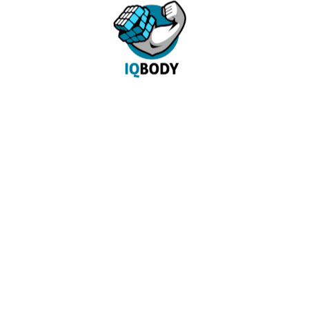
5. Разогреем духовку до 180 градусов. В смазанную
сливочным маслом форму выльем на дно немного
приготовленного нами соуса "Бешамель", столько,
чтобы дно было едва прикрыто.
6. Сырые готовые листы лазаньи выкладываем на
форму. На них положим получившийся фарш, его
посыпем натертым сыром твердого сорта, на сыр
выльем соуса "Бешамель" столько, сколько
посчитаете нужным, чтобы лазанья впоследствии
получилась не сухой и сочной.
7. Сверху снова выкладываем листы лазаньи,
промазав их соусом "Бешамель", щедро посыпем
сыром. Лазанья в таком виде должна постоять 7-10
минут, чтобы хорошо пропиталась. После этого,
отправим ее в разогретую духовку на 30 минут.